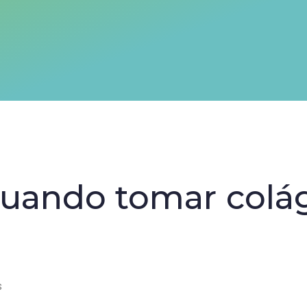
quando tomar colá
s