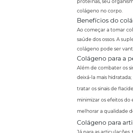
proteínas, seu organis
colágeno no corpo.
Benefícios do col
Ao começar a tomar col
saúde dos ossos. A sup
colágeno pode ser vanta
Colágeno para a p
Além de combater os s
deixá-la mais hidratada;
tratar os sinais de flacide
minimizar os efeitos d
melhorar a qualidade de
Colágeno para art
Já para as articulaçõe