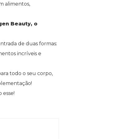
m alimentos,
gen Beauty, o
ontrada de duas formas:
entos incríveis e
ara todo o seu corpo,
plementação!
 esse!