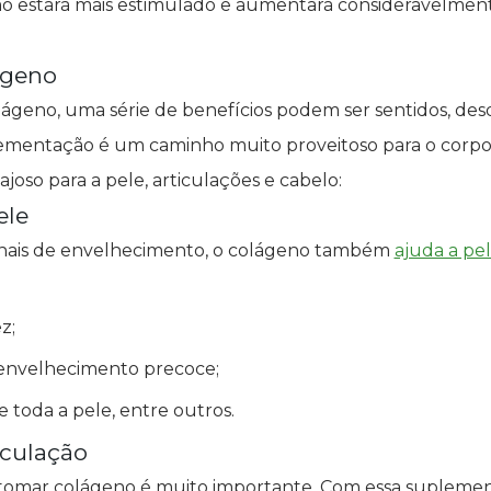
mo estará mais estimulado e aumentará consideravelmen
ágeno
ágeno, uma série de benefícios podem ser sentidos, desd
lementação é um caminho muito proveitoso para o corpo
joso para a pele, articulações e cabelo:
ele
inais de envelhecimento, o colágeno também
ajuda a pe
z;
o envelhecimento precoce;
 toda a pele, entre outros.
iculação
s, tomar colágeno é muito importante. Com essa supleme