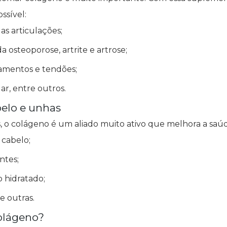
ssível:
as articulações;
a osteoporose, artrite e artrose;
gamentos e tendões;
lar, entre outros.
elo e unhas
, o colágeno é um aliado muito ativo que melhora a saúde
cabelo;
entes;
 hidratado;
e outras.
olágeno?