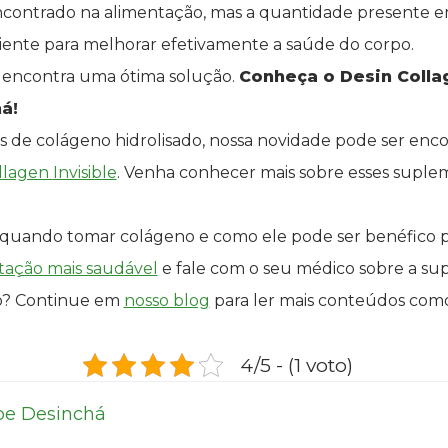
contrado na alimentação, mas a quantidade presente e
ciente para melhorar efetivamente a saúde do corpo.
ê encontra uma ótima solução.
Conheça o Desin Colla
á!
s de colágeno hidrolisado, nossa novidade pode ser enc
llagen
Invisible
. Venha conhecer mais sobre esses suplem
 quando tomar colágeno e como ele pode ser benéfico p
tação mais saudável
e fale com o seu médico sobre a su
o? Continue em
nosso blog
para ler mais conteúdos como
4/5 - (1 voto)
pe Desinchá