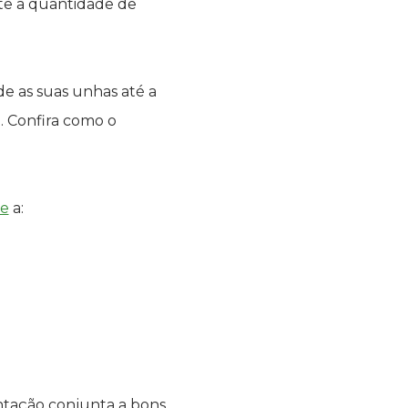
te a quantidade de
e as suas unhas até a
. Confira como o
le
a:
ntação conjunta a bons