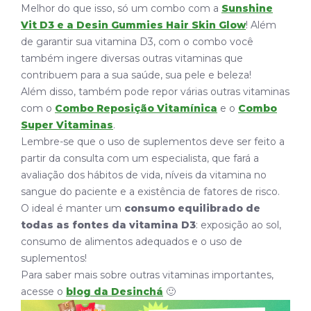
Melhor do que isso, só um combo com a
Sunshine
Vit D3 e a Desin Gummies Hair Skin Glow
! Além
de garantir sua vitamina D3, com o combo você
também ingere diversas outras vitaminas que
contribuem para a sua saúde, sua pele e beleza!
Além disso, também pode repor várias outras vitaminas
com o
Combo Reposição Vitamínica
e o
Combo
Super Vitaminas
.
Lembre-se que o uso de suplementos deve ser feito a
partir da consulta com um especialista, que fará a
avaliação dos hábitos de vida, níveis da vitamina no
sangue do paciente e a existência de fatores de risco.
O ideal é manter um
consumo equilibrado de
todas as fontes da vitamina D3
: exposição ao sol,
consumo de alimentos adequados e o uso de
suplementos!
Para saber mais sobre outras vitaminas importantes,
acesse o
blog da Desinchá
🙂