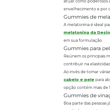
atuar como poderosos an
envelhecimento e por d
Gummies de mela
A melatonina é ideal p
melatonina da Desin
em sua formulação.
Gummies para pel
Reúnem os principais mi
contribuir na elasticid
Ao invés de tomar vária
cabelo e pele
para abs
opção contém mais de 1
Gummies de vina
Boa parte das pessoas 