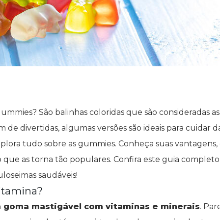
 gummies? São balinhas coloridas que são consideradas as
m de divertidas, algumas versões são ideais para cuidar d
xplora tudo sobre as gummies. Conheça suas vantagens, d
o que as torna tão populares. Confira este guia complet
uloseimas saudáveis!
itamina?
goma mastigável com vitaminas e minerais
. Pa