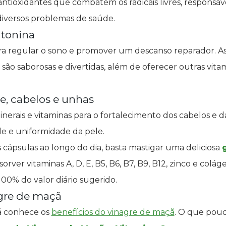
tioxidantes que combatem os radicais livres, responsáv
iversos problemas de saúde.
tonina
ara regular o sono e promover um descanso reparador. A
são saborosas e divertidas, além de oferecer outras vit
e, cabelos e unhas
nerais e vitaminas para o fortalecimento dos cabelos e 
ade e uniformidade da pele.
s cápsulas ao longo do dia, basta mastigar uma deliciosa
orver vitaminas A, D, E, B5, B6, B7, B9, B12, zinco e colág
00% do valor diário sugerido.
gre de maçã
já conhece os
benefícios do vinagre de maçã
. O que pou