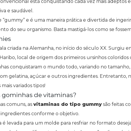
 convencional está conquistando cada vez mais adeptos
iva e saudável.
 “gummy” e é uma maneira prática e divertida de ingerir
to do seu organismo. Basta mastigá-los como se fosse
mies
a criada na Alemanha, no início do século XX. Surgiu
ribo, local de origem dos primeiros ursinhos coloridos 
inhas conquistaram o mundo todo, variando no tamanho,
com gelatina, açúcar e outros ingredientes. Entretanto, n
mais variados tipos!
s gominhas de vitaminas?
mas comuns, as
vitaminas do tipo gummy
são feitas c
 ingredientes conforme o objetivo.
da é levada para um molde para resfriar no formato dese