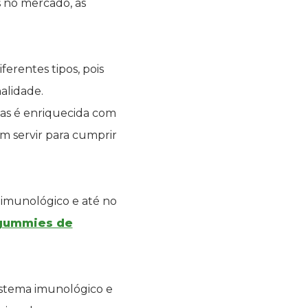
s no mercado, as
erentes tipos, pois
alidade.
as é enriquecida com
em servir para cumprir
a imunológico e até no
gummies de
sistema imunológico e