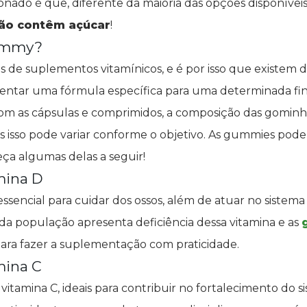
nado é que, diferente da maioria das opções disponívei
ão contêm açúcar
!
gummy?
 de suplementos vitamínicos, e é por isso que existem dif
entar uma fórmula específica para uma determinada fin
m as cápsulas e comprimidos, a composição das gominh
as isso pode variar conforme o objetivo. As gummies pod
eça algumas delas a seguir!
mina D
 essencial para cuidar dos ossos, além de atuar no sistem
a população apresenta deficiência dessa vitamina e as
para fazer a suplementação com praticidade.
mina C
vitamina C, ideais para contribuir no fortalecimento do 