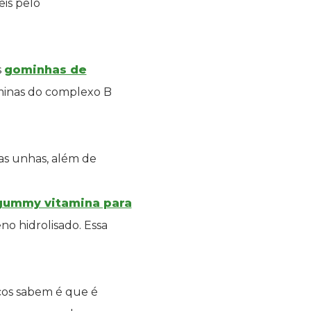
eis pelo
s
gominhas de
aminas do complexo B
das unhas, além de
gummy vitamina para
eno hidrolisado. Essa
cos sabem é que é