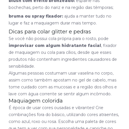
blush com efeito bronzeado:
espalhe nas
bochechas, perto do nariz e na região das têmporas;
bruma ou spray fixador:
ajuda a manter tudo no
lugar e faz a maquiagem durar mais tempo.
Dicas para colar glitter e pedras
Se você não possui cola própria para o rosto, pode
improvisar com algum hidratante facial
, fixador
de maquiagem ou cola para cílios, desde que esses
produtos não contenham ingredientes causadores de
sensibilidade.
Algumas pessoas costumam usar vaselina no corpo,
assim como também apostam no gel de cabelo, mas
tome cuidado com as mucosas e a região dos olhos e
lave com água corrente se sentir algum incômodo.
Maquiagem colorida
É época de usar cores ousadas e vibrantes! Crie
combinações fora do básico, utilizando cores atraentes,
como azul, roxo ou rosa. Escolha uma paleta de cores
que tem a ver com sua personalidade e capriche no