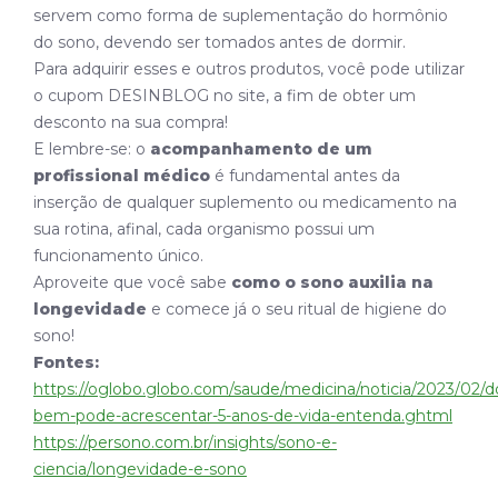
servem como forma de suplementação do hormônio
do sono, devendo ser tomados antes de dormir.
Para adquirir esses e outros produtos, você pode utilizar
o cupom DESINBLOG no site, a fim de obter um
desconto na sua compra!
E lembre-se: o
acompanhamento de um
profissional médico
é fundamental antes da
inserção de qualquer suplemento ou medicamento na
sua rotina, afinal, cada organismo possui um
funcionamento único.
Aproveite que você sabe
como o sono auxilia na
longevidade
e comece já o seu ritual de higiene do
sono!
Fontes:
https://oglobo.globo.com/saude/medicina/noticia/2023/02/d
bem-pode-acrescentar-5-anos-de-vida-entenda.ghtml
https://persono.com.br/insights/sono-e-
ciencia/longevidade-e-sono