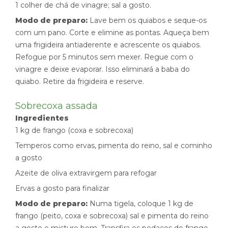
1 colher de chá de vinagre; sal a gosto.
Modo de preparo:
Lave bem os quiabos e seque-os
com um pano. Corte e elimine as pontas. Aqueça bem
uma frigideira antiaderente e acrescente os quiabos.
Refogue por 5 minutos sem mexer. Regue com o
vinagre e deixe evaporar. Isso eliminará a baba do
quiabo. Retire da frigideira e reserve.
Sobrecoxa assada
Ingredientes
1 kg de frango (coxa e sobrecoxa)
Temperos como ervas, pimenta do reino, sal e cominho
a gosto
Azeite de oliva extravirgem para refogar
Ervas a gosto para finalizar
Modo de preparo:
Numa tigela, coloque 1 kg de
frango (peito, coxa e sobrecoxa) sal e pimenta do reino
a gosto e misture bem. Transfira os pedaços de frango