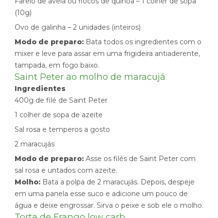
Farelo de aveia ou flocos de quinoa – 1 colher de sopa
(10g)
Ovo de galinha – 2 unidades (inteiros)
Modo de preparo:
Bata todos os ingredientes com o
mixer e leve para assar em uma frigideira antiaderente,
tampada, em fogo baixo.
Saint Peter ao molho de maracujá
Ingredientes
400g de filé de Saint Peter
1 colher de sopa de azeite
Sal rosa e temperos a gosto
2 maracujás
Modo de preparo:
Asse os filés de Saint Peter com
sal rosa e untados com azeite.
Molho:
Bata a polpa de 2 maracujás. Depois, despeje
em uma panela esse suco e adicione um pouco de
água e deixe engrossar. Sirva o peixe e sob ele o molho.
Torta de Frango low carb