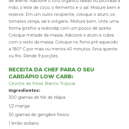
de arame. Adicione o tofu orgânico ralado ou picotada à
mão, o leite de coco, o fermento e o sal. Misture bem e
reserve. Em um outro recipiente, coloque o atum, os
tomates cereja, sal e orégano. Misture bem. Unte uma
forma (prefiro a redonda) com um pouco de azeite.
Coloque metade da massa. Adicione o atum e cubra
com o resto da massa. Coloque no forno pré-aquecido
a 180° C por mais ou menos 40 minutos. Sirva quente
ou frio. Rende 9 porções
RECEITA DA CHEF PARA O SEU
CARDÁPIO LOW CARB:
Ceviche de Peixe Branco Tropical
Ingredientes:
300 gramas de filé de tilápia
1/2 manga
30 gramas de gengibre fresco
1 limão siciliano