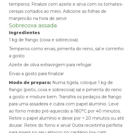
temperos. Finalize com azeite e sirva com os tomates-
cerejas cortados ao meio. Adicione as folhas de
manjericão na hora de servir
Sobrecoxa assada
Ingredientes
1 kg de frango (coxa e sobrecoxa)
Temperos como ervas, pimenta do reino, sal e cominho
a gosto
Azeite de oliva extravirgem para refogar
Ervas a gosto para finalizar
Modo de preparo:
Numa tigela, coloque 1 kg de
frango (peito, coxa e sobrecoxa) sal e pimenta do reino
a gosto e misture bem. Transfira os pedaços de frango
para uma assadeira e cubra com papel alumínio. Leve
ao forno médio pré-aquecido a 180°C por 40 minutos.
Retire o papel alumínio e deixe por + 20 minutos ou até
dourar. Retire do forno e sirva! Outra receitinha perfeita
para inserir no seu almoço no cardápio low carb