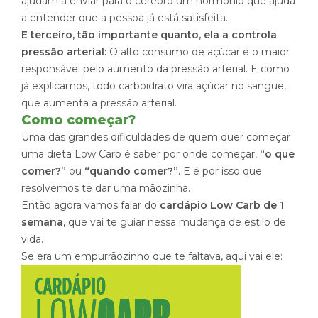
ajudam a enviar para o cérebro um hormônio que ajuda
a entender que a pessoa já está satisfeita.
E terceiro, tão importante quanto, ela a controla
pressão arterial:
O alto consumo de açúcar é o maior
responsável pelo aumento da pressão arterial. E como
já explicamos, todo carboidrato vira açúcar no sangue,
que aumenta a pressão arterial.
Como começar?
Uma das grandes dificuldades de quem quer começar
uma dieta Low Carb é saber por onde começar,
“o que
comer?”
ou
“quando comer?”.
E é por isso que
resolvemos te dar uma mãozinha.
Então agora vamos falar do
cardápio
Low
Carb
de 1
semana,
que vai te guiar nessa mudança de estilo de
vida.
Se era um empurrãozinho que te faltava, aqui vai ele: