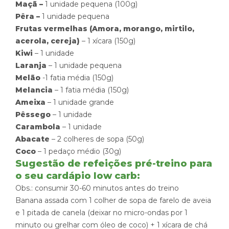
Maçã –
1 unidade pequena (100g)
Pêra –
1 unidade pequena
Frutas vermelhas (Amora, morango, mirtilo,
acerola, cereja)
– 1 xícara (150g)
Kiwi
– 1 unidade
Laranja
– 1 unidade pequena
Melão
-1 fatia média (150g)
Melancia
– 1 fatia média (150g)
Ameixa
– 1 unidade grande
Pêssego
– 1 unidade
Carambola
– 1 unidade
Abacate
– 2 colheres de sopa (50g)
Coco
– 1 pedaço médio (30g)
Sugestão de refeições pré-treino para
o seu cardápio low carb:
Obs.: consumir 30-60 minutos antes do treino
Banana assada com 1 colher de sopa de farelo de aveia
e 1 pitada de canela (deixar no micro-ondas por 1
minuto ou grelhar com óleo de coco) + 1 xícara de chá