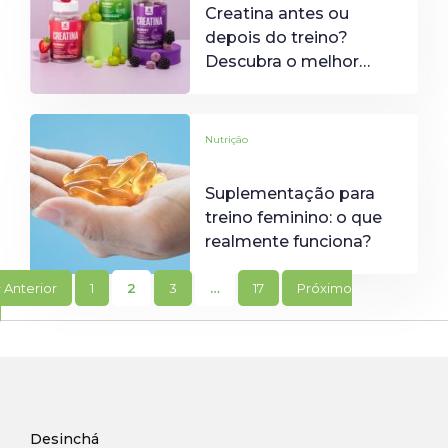
Creatina antes ou
depois do treino?
Descubra o melhor
momento
Nutrição
Suplementação para
treino feminino: o que
realmente funciona?
ginação
« Anterior
1
2
3
…
17
Próximo
e
sts
Desinchá