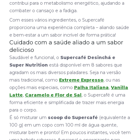
contribui para o metabolismo energético, ajudando a
combater o cansaço e a fadiga.
Com esses vários ingredientes, o Supercafé
proporciona uma experiência completa – aliando saúde
e bem-estar a um sabor incrível de forma prática!
Cuidado com a saúde aliado a um sabor
delicioso
Saudável e funcional, o
Supercafé Desinchá e
Super Nutrition
está disponível em 8 sabores que
agradam os mais diversos paladares. Seja na versão
mais tradicional, como
Extreme Expresso
, ou nas
opções mais especiais, como
Palha Italiana
,
Vanilla
Latte
,
Caramelo e Flor de Sal
, o Supercafé é uma
forma eficiente e simplificada de trazer mais energia
para o corpo.
É só misturar um
scoop do Supercafé
(equivalente a
100 g) em um copo com 100 ml de água quente,
misturar bem e pronto! Em poucos instantes, você tem
uma bebida saborosa, funcional e energizante para