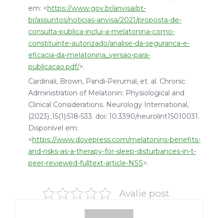
em: <
https://www.gov.br/anvisa/pt-
br/assuntos/noticias-anvisa/2021/proposta-de-
consulta-publica-inclui-a-melatonina-como-
constituinte-autorizado/analise-da-seguranca-e-
eficacia-da-melatonina_versao-para-
publicacao.pdf
/
>.
Cardinali, Brown, Pandi-Perumal, et. al. Chronic
Administration of Melatonin: Physiological and
Clinical Considerations. Neurology International,
(2023).;15(1):518-533. doi: 10.3390/neurolint15010031.
Disponível em:
<
https://www.dovepress.com/melatonins-benefits-
and-risks-as-a-therapy-for-sleep-disturbances-in-t-
peer-reviewed-fulltext-article-NSS
>.
Avalie post