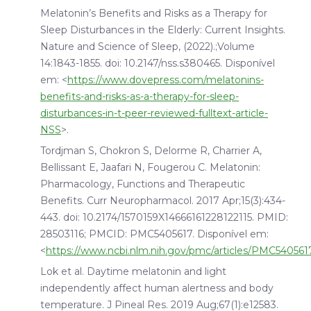
Melatonin’s Benefits and Risks as a Therapy for
Sleep Disturbances in the Elderly: Current Insights.
Nature and Science of Sleep, (2022).;Volume
14:1843-1855. doi: 10.2147/nss.s380465. Disponível
em: <
https://www.dovepress.com/melatonins-
benefits-and-risks-as-a-therapy-for-sleep-
disturbances-in-t-peer-reviewed-fulltext-article-
NSS
>.
Tordjman S, Chokron S, Delorme R, Charrier A,
Bellissant E, Jaafari N, Fougerou C. Melatonin:
Pharmacology, Functions and Therapeutic
Benefits. Curr Neuropharmacol. 2017 Apr;15(3):434-
443. doi: 10.2174/1570159X14666161228122115. PMID:
28503116; PMCID: PMC5405617. Disponível em:
<
https://www.ncbi.nlm.nih.gov/pmc/articles/PMC540561
Lok et al. Daytime melatonin and light
independently affect human alertness and body
temperature. J Pineal Res. 2019 Aug;67(1):e12583.