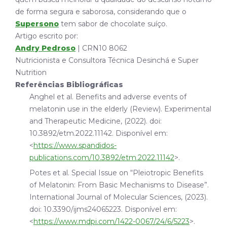
de forma segura e saborosa, considerando que o
Supersono
tem sabor de chocolate suíço.
Artigo escrito por:
Andry Pedroso
| CRN10 8062
Nutricionista e Consultora Técnica Desinchá e Super
Nutrition
Referências Bibliográficas
Anghel et al. Benefits and adverse events of
melatonin use in the elderly (Review). Experimental
and Therapeutic Medicine, (2022). doi:
10.3892/etm.2022.11142. Disponível em:
<
https://www.spandidos-
publications.com/10.3892/etm.2022.11142
>.
Potes et al. Special Issue on “Pleiotropic Benefits
of Melatonin: From Basic Mechanisms to Disease”.
International Journal of Molecular Sciences, (2023).
doi: 10.3390/ijms24065223. Disponível em:
<
https://www.mdpi.com/1422-0067/24/6/5223
>.