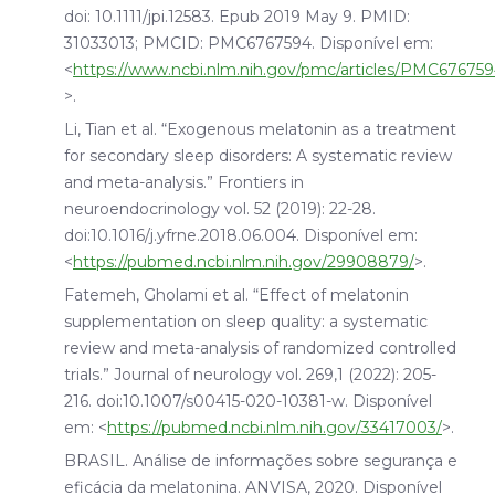
doi: 10.1111/jpi.12583. Epub 2019 May 9. PMID:
31033013; PMCID: PMC6767594. Disponível em:
<
https://www.ncbi.nlm.nih.gov/pmc/articles/PMC676759
>.
Li, Tian et al. “Exogenous melatonin as a treatment
for secondary sleep disorders: A systematic review
and meta-analysis.”
Frontiers in
neuroendocrinology
vol. 52 (2019): 22-28.
doi:10.1016/j.yfrne.2018.06.004. Disponível em:
<
https://pubmed.ncbi.nlm.nih.gov/29908879/
>.
Fatemeh, Gholami et al. “Effect of melatonin
supplementation on sleep quality: a systematic
review and meta-analysis of randomized controlled
trials.”
Journal of neurology
vol. 269,1 (2022): 205-
216. doi:10.1007/s00415-020-10381-w. Disponível
em: <
https://pubmed.ncbi.nlm.nih.gov/33417003/
>.
BRASIL. Análise de informações sobre segurança e
eficácia da melatonina. ANVISA, 2020. Disponível